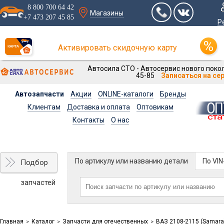
8 800 700 64 42
Магазины
+7 473 207 45 85
Р
Активировать скидочную карту
Автосила СТО - Автосервис нового покол
45-85
Записаться на се
Автозапчасти
Акции
ONLINE-каталоги
Бренды
Клиентам
Доставка и оплата
Оптовикам
Контакты
О нас
По артикулу или названию детали
По VI
Подбор
запчастей
Главная
Каталог
Запчасти для отечественных
ВАЗ 2108-2115 (Samara
>
>
>