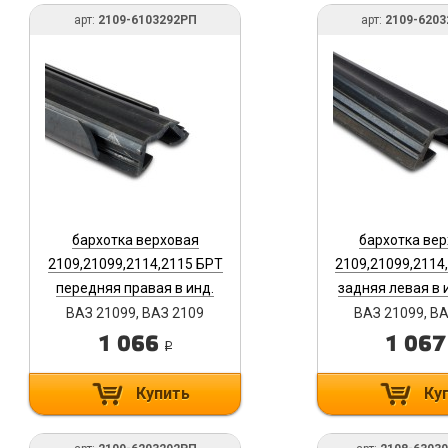
арт:
2109-6103292РП
арт:
2109-620
бархотка верховая
бархотка ве
2109,21099,2114,2115 БРТ
2109,21099,2114
передняя правая в инд.
задняя левая в и
упак. 2109-6103292РП
2109-62032
ВАЗ 21099, ВАЗ 2109
ВАЗ 21099, В
1 066
1 06
i
Купить
Ку