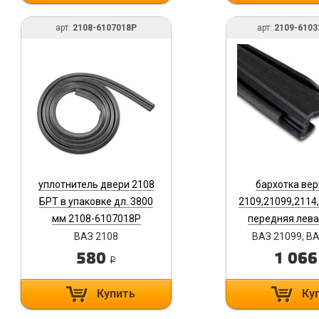
арт:
2108-6107018Р
арт:
2109-610
уплотнитель двери 2108
бархотка ве
БРТ в упаковке дл. 3800
2109,21099,2114
мм 2108-6107018Р
передняя левая
упак. 2109-61
ВАЗ 2108
ВАЗ 21099, В
580
1 06
i
Купить
Ку