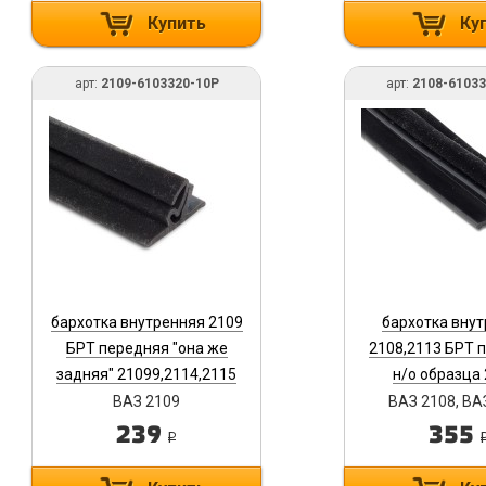
Купить
Ку
арт:
2109-6103320-10Р
арт:
2108-6103
бархотка внутренняя 2109
бархотка вну
БРТ передняя "она же
2108,2113 БРТ 
задняя" 21099,2114,2115
н/о образца 
2109-6103320-10Р
6103320-
ВАЗ 2109
ВАЗ 2108, ВА
239
355
i