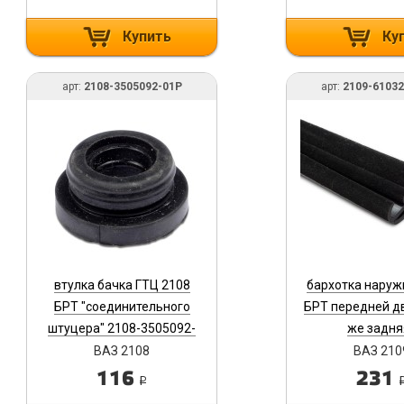
Купить
Ку
арт:
2108-3505092-01Р
арт:
2109-6103
втулка бачка ГТЦ 2108
бархотка наруж
БРТ "соединительного
БРТ передней д
штуцера" 2108-3505092-
же задня
01Р
21099,2114,211
ВАЗ 2108
ВАЗ 210
6103290-
116
231
i