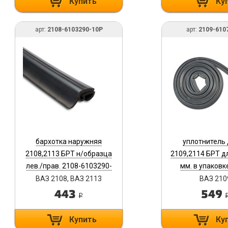
Купить
Ку
арт:
2108-6103290-10Р
арт:
2109-610
бархотка наружняя
уплотнитель
2108,2113 БРТ н/образца
2109,2114 БРТ д
лев./прав. 2108-6103290-
мм. в упаковк
10Р
6107018
ВАЗ 2108, ВАЗ 2113
ВАЗ 210
443
549
i
Купить
Ку