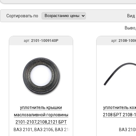
Сортировать по
Вид
Выво
арт:
2101-1009140Р
арт:
2108-100
уплотнитель крышки
уплотнитель ко
маслозаливной горловины
2108 БРТ 2108-
2101-2107,2108,2121 БРТ
2101-1009140Р
ВАЗ 2101, ВАЗ 2106, ВАЗ 2108, ВАЗ 2121 (Нива 3‑дв.), ВАЗ 21
ВАЗ 210