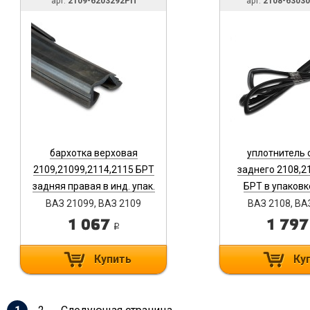
арт:
2109-6203292РП
арт:
2108-6303
бархотка верховая
уплотнитель 
2109,21099,2114,2115 БРТ
заднего 2108,2
задняя правая в инд. упак.
БРТ в упаковк
2109-6203292РП
6303018-
ВАЗ 21099, ВАЗ 2109
ВАЗ 2108, ВА
1 067
1 79
i
Купить
Ку