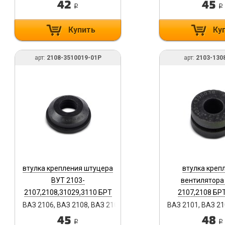
42
45
i
i
Купить
Ку
арт:
2108-3510019-01Р
арт:
2103-130
втулка крепления штуцера
втулка креп
ВУТ 2103-
вентилятора
2107,2108,31029,3110 БРТ
2107,2108 БРТ
2108-3510019-01Р
1308030
ВАЗ 2106, ВАЗ 2108, ВАЗ 2105, ВАЗ 2104, ВАЗ 2107, ВАЗ 2103,
ВАЗ 2101, ВАЗ 21
45
48
i
i