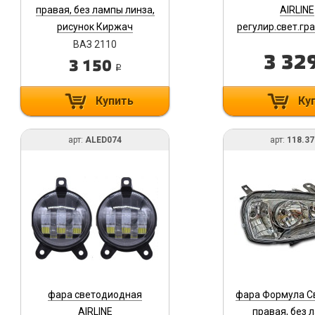
правая, без лампы линза,
AIRLINE
рисунок Киржач
регулир.свет.гр
а/м Лада 2170-72
ВАЗ 2110
45W Б/Ж, кмп
3 32
3 150
i
ALED07
Купить
Ку
арт:
ALED074
арт:
118.37
фара светодиодная
фара Формула С
AIRLINE
правая, без 