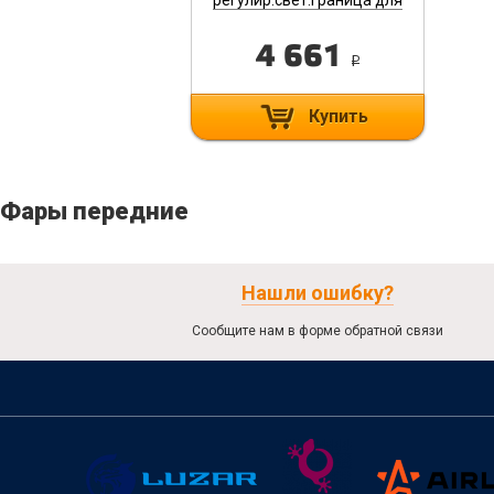
а/м Лада 2110-15, 63W Б/
Ж, кмпл 2шт. ALED071
4 661
i
Купить
Фары передние
Нашли ошибку?
Сообщите нам в форме обратной связи