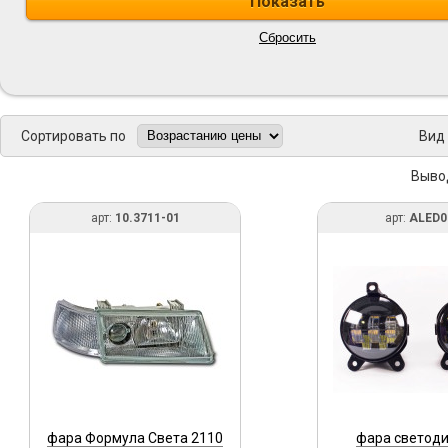
Сортировать по
Вид
Выво
арт:
10.3711-01
арт:
ALED0
фара Формула Света 2110
фара светод