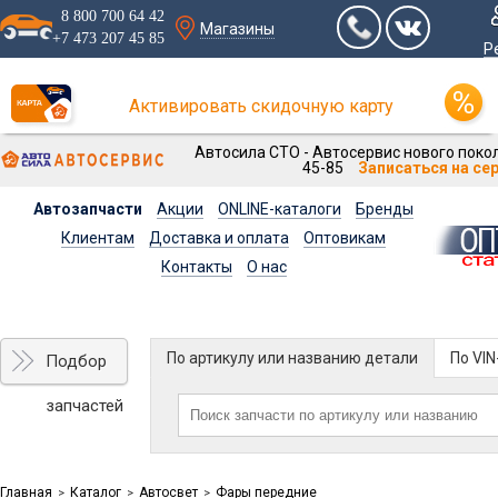
8 800 700 64 42
Магазины
+7 473 207 45 85
Р
Активировать скидочную карту
Автосила СТО - Автосервис нового покол
45-85
Записаться на се
Автозапчасти
Акции
ONLINE-каталоги
Бренды
Клиентам
Доставка и оплата
Оптовикам
Контакты
О нас
По артикулу или названию детали
По VI
Подбор
запчастей
Главная
Каталог
Автосвет
Фары передние
>
>
>