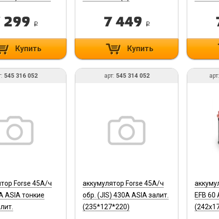
 299
7 449
i
i
Купить
Купить
т:
545 316 052
арт:
545 314 052
арт
тор Forse 45А/ч
аккумулятор Forse 45А/ч
аккуму
0А ASIA тонкие
обр. (JIS) 430А ASIA залит.
EFB 60 
лит.
(235*127*220)
(242х17
*220)
(R)