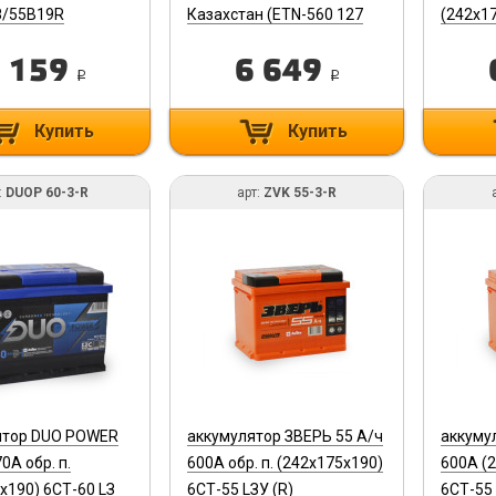
З/55B19R
Казахстан (ETN-560 127
(242х1
050) 6CT60VLL1
(ETN-56
 159
6 649
6CT60V
i
i
Купить
Купить
:
DUOP 60-3-R
арт:
ZVK 55-3-R
ятор DUO POWER
аккумулятор ЗВЕРЬ 55 А/ч
аккуму
0A обр. п.
600A обр. п. (242х175х190)
600A (
х190) 6СТ-60 LЗ
6СТ-55 LЗУ (R)
6СТ-55