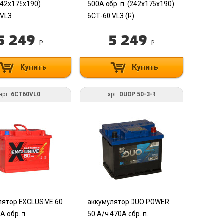
242х175х190)
500A обр. п. (242х175х190)
 VLЗ
6СТ-60 VLЗ (R)
5 249
5 249
i
i
Купить
Купить
арт:
6CT60VL0
арт:
DUOP 50-3-R
лятор EXCLUSIVE 60
аккумулятор DUO POWER
A обр. п.
50 А/ч 470A обр. п.