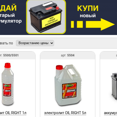
вать по
т:
5500/5501
арт:
5504
ит OIL RIGHT 1л
электролит OIL RIGHT 5л
аккуму