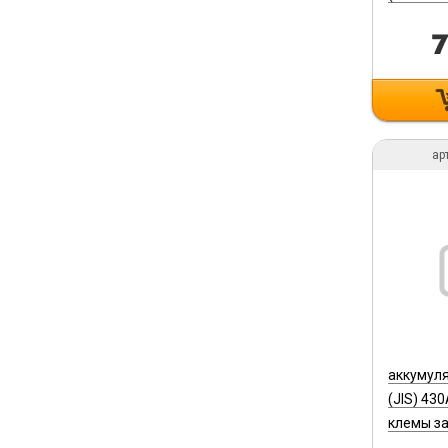
(R)
7
ар
аккумуля
(JIS) 43
клемы за
(235*127