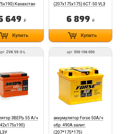
75х190) Казахстан
(207х175х175) 6СТ-50 VLЗ
0 408 050)
(R) (Кубик)
L0
6 649
6 899
i
i
Купить
Купить
арт:
ZVK 55-3-L
арт:
550 106 050
лятор ЗВЕРЬ 55 А/ч
аккумулятор Forse 50А/ч
242х175х190)
обр. 490А залит.
 LЗУ
(207*175*175)