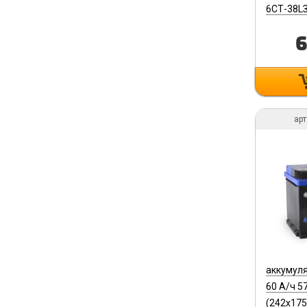
6СТ-38L
6
арт
аккумул
60 А/ч 57
(242х175