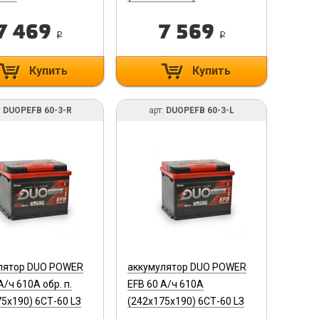
7 469
7 569
i
i
Купить
Купить
:
DUOPEFB 60-3-R
арт:
DUOPEFB 60-3-L
лятор DUO POWER
аккумулятор DUO POWER
А/ч 610A обр. п.
EFB 60 А/ч 610A
5х190) 6СТ-60 LЗ
(242х175х190) 6СТ-60 LЗ