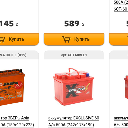
500A (
6СТ-60
145
589
i
i
Купить
Купить
VA 38-3-L (B19)
арт:
6CT60VLL1
тор ЗВЕРЬ Asia
аккумулятор EXCLUSIVE 60
аккуму
20A (189х129х223)
А/ч 500A (242х175х190)
А/ч 500