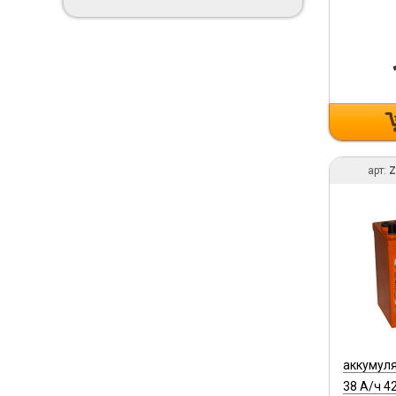
арт:
Z
аккумуля
38 А/ч 4