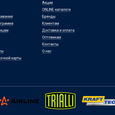
Акции
ONLINE-каталоги
живания
Бренды
ограмма
Клиентам
лицам
Доставка и оплата
Оптовикам
Контакты
ты
О нас
очной карты