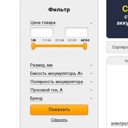
Фильтр
Цена товара
145
11146
22148
33149
44150
Сортиро
ар
Размер, мм
Емкость аккумулятора, Ач
Полярность аккумулятора
Пусковой ток, А
Бренд
электрол