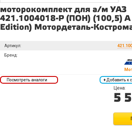
моторокомплект для а/м УАЗ
421.1004018-Р (ПОН) (100,5) А 
Edition) Мотордеталь-Кострома
Артикул:
421.10
Бренд:
Мо
Посмотреть аналоги
+
Добавить к 
Цена:
5 