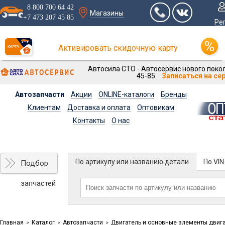
8 800 700 64 42
Магазины
+7 473 207 45 85
Ре
Активировать скидочную карту
Автосила СТО - Автосервис нового покол
45-85
Записаться на се
Автозапчасти
Акции
ONLINE-каталоги
Бренды
Клиентам
Доставка и оплата
Оптовикам
Контакты
О нас
По артикулу или названию детали
По VI
Подбор
запчастей
Главная
Каталог
Автозапчасти
Двигатель и основные элементы двиг
>
>
>