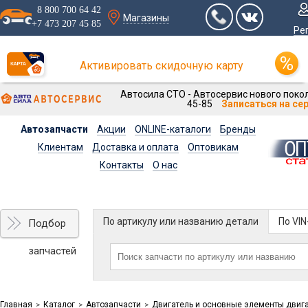
8 800 700 64 42
Магазины
+7 473 207 45 85
Ре
Активировать скидочную карту
Автосила СТО - Автосервис нового покол
45-85
Записаться на се
Автозапчасти
Акции
ONLINE-каталоги
Бренды
Клиентам
Доставка и оплата
Оптовикам
Контакты
О нас
По артикулу или названию детали
По VI
Подбор
запчастей
Главная
Каталог
Автозапчасти
Двигатель и основные элементы двиг
>
>
>