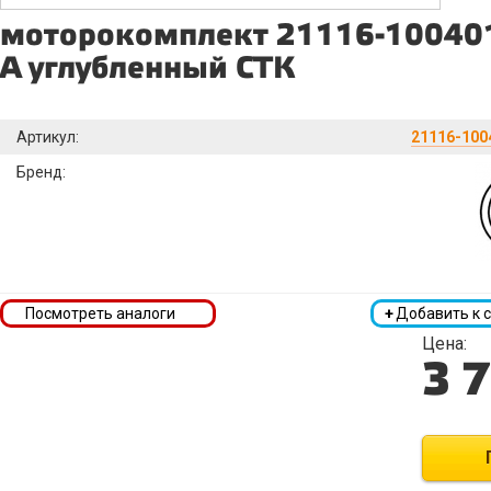
моторокомплект 21116-100401
A углубленный СТК
Артикул:
21116-1004
Бренд:
Посмотреть аналоги
+
Добавить к 
Цена:
3 