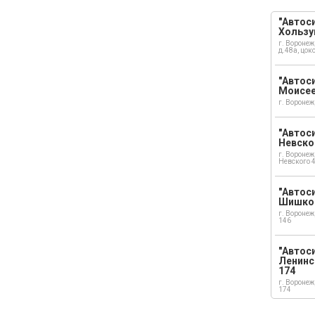
"Автоси
Хользу
г. Воронеж
д.48а, цок
"Автоси
Моисе
г. Воронеж
"Автоси
Невско
г. Воронеж
Невского 
"Автоси
Шишко
г. Воронеж
146
"Автос
Ленинс
174
г. Воронеж
174