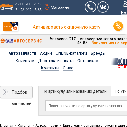
8 800 700 64 42
Магазины
+7 473 207 45 85
Ре
Активировать скидочную карту
Автосила СТО - Автосервис нового покол
45-85
Записаться на се
Автозапчасти
Акции
ONLINE-каталоги
Бренды
Клиентам
Доставка и оплата
Оптовикам
Контакты
О нас
По артикулу или названию детали
По VI
Подбор
запчастей
Главная
Каталог
Автозапчасти
Двигатель и основные элементы двиг
>
>
>