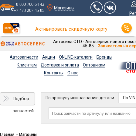
8 800 700 64 42
Магазины
+7 473 207 45 85
Ре
Активировать скидочную карту
Автосила СТО - Автосервис нового покол
45-85
Записаться на се
Автозапчасти
Акции
ONLINE-каталоги
Бренды
Клиентам
Доставка и оплата
Оптовикам
Контакты
О нас
По артикулу или названию детали
По VI
Подбор
запчастей
Главная
Магазины
>