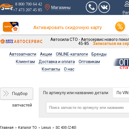
8 800 700 64 42
Магазины
+7 473 207 45 85
Ре
Активировать скидочную карту
Автосила СТО - Автосервис нового покол
45-85
Записаться на се
Автозапчасти
Акции
ONLINE-каталоги
Бренды
Клиентам
Доставка и оплата
Оптовикам
Контакты
О нас
По артикулу или названию детали
По VI
Подбор
запчастей
Главная
Каталог ТО
Lexus
SC 430 (Z40)
>
>
>