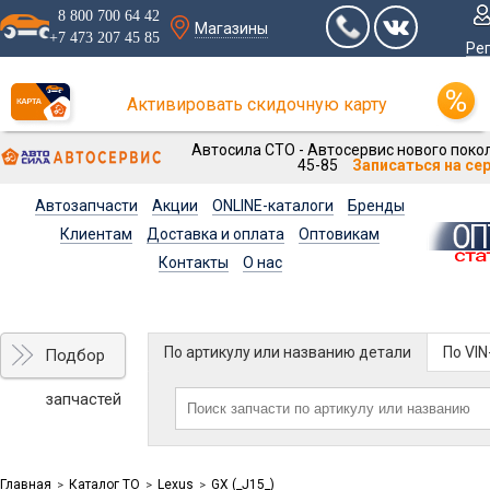
8 800 700 64 42
Магазины
+7 473 207 45 85
Ре
Активировать скидочную карту
Автосила СТО - Автосервис нового покол
45-85
Записаться на се
Автозапчасти
Акции
ONLINE-каталоги
Бренды
Клиентам
Доставка и оплата
Оптовикам
Контакты
О нас
По артикулу или названию детали
По VI
Подбор
запчастей
Главная
Каталог ТО
Lexus
GX (_J15_)
>
>
>