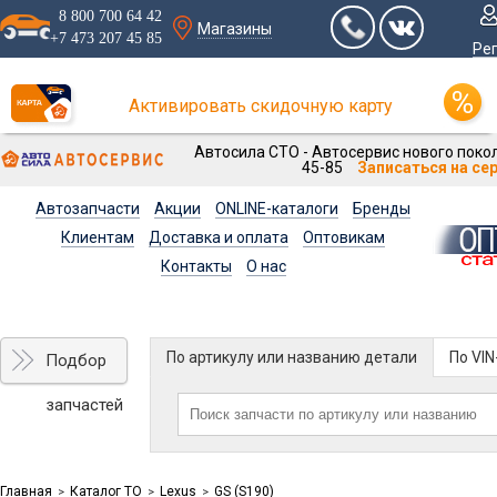
8 800 700 64 42
Магазины
+7 473 207 45 85
Ре
Активировать скидочную карту
Автосила СТО - Автосервис нового покол
45-85
Записаться на се
Автозапчасти
Акции
ONLINE-каталоги
Бренды
Клиентам
Доставка и оплата
Оптовикам
Контакты
О нас
По артикулу или названию детали
По VI
Подбор
запчастей
Главная
Каталог ТО
Lexus
GS (S190)
>
>
>