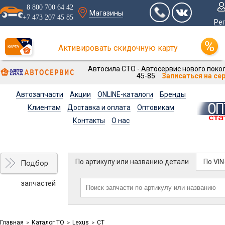
8 800 700 64 42
Магазины
+7 473 207 45 85
Ре
Активировать скидочную карту
Автосила СТО - Автосервис нового покол
45-85
Записаться на се
Автозапчасти
Акции
ONLINE-каталоги
Бренды
Клиентам
Доставка и оплата
Оптовикам
Контакты
О нас
По артикулу или названию детали
По VI
Подбор
запчастей
Главная
Каталог ТО
Lexus
CT
>
>
>