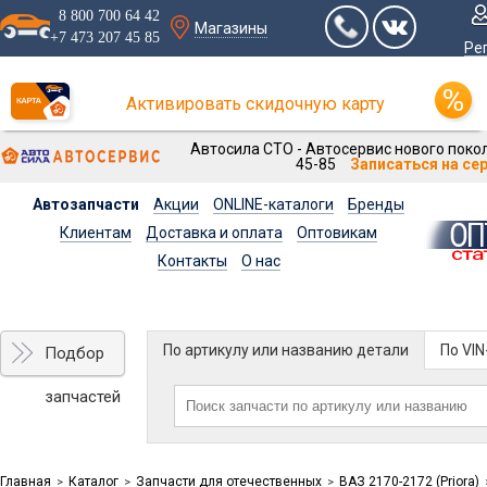
8 800 700 64 42
Магазины
+7 473 207 45 85
Ре
Активировать скидочную карту
Автосила СТО - Автосервис нового покол
45-85
Записаться на се
Автозапчасти
Акции
ONLINE-каталоги
Бренды
Клиентам
Доставка и оплата
Оптовикам
Контакты
О нас
По артикулу или названию детали
По VI
Подбор
запчастей
Главная
Каталог
Запчасти для отечественных
ВАЗ 2170-2172 (Priora)
>
>
>