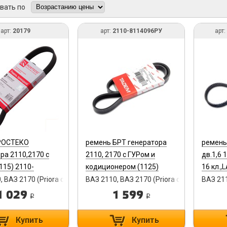
вать по
арт:
20179
арт:
2110-8114096РУ
арт:
РОСТЕКО
ремень БРТ генератора
ремень
ра 2110,2170 с
2110, 2170 с ГУРом и
дв.1,6 
115) 2110-
кодиционером (1125)
16 кл.,
арт. 20179
упаковка 2110-8114096РУ
зуб) в 
, ВАЗ 2170 (Priora седан)
ВАЗ 2110, ВАЗ 2170 (Priora седан)
ВАЗ 211
100604
1 029
1 599
i
i
Купить
Купить