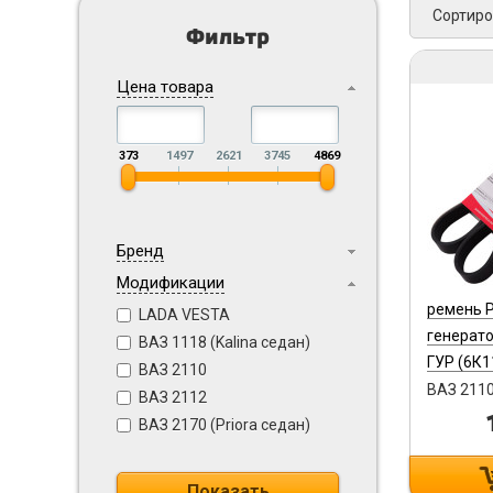
Сортиро
Фильтр
Цена товара
373
1497
2621
3745
4869
Бренд
Модификации
ремень 
LADA VESTA
генерато
ВАЗ 1118 (Kalina седан)
ГУР (6К1
ВАЗ 2110
1041020 
ВАЗ 2110
ВАЗ 2112
ВАЗ 2170 (Priora седан)