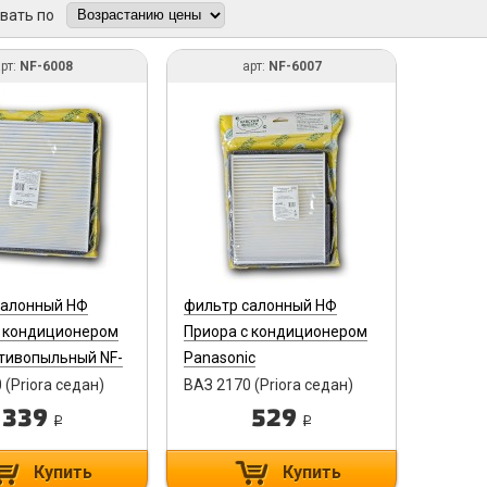
вать по
рт:
NF-6008
арт:
NF-6007
салонный НФ
фильтр салонный НФ
с кондиционером
Приора с кондиционером
отивопыльный NF-
Panasonic
противопыльный NF-6007
 (Priora седан)
ВАЗ 2170 (Priora седан)
339
529
i
i
Купить
Купить