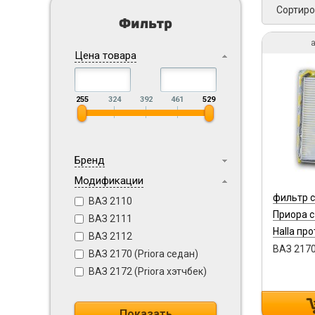
Сортиро
Фильтр
а
Цена товара
255
324
392
461
529
Бренд
Модификации
фильтр 
ВАЗ 2110
Приора 
ВАЗ 2111
Halla пр
ВАЗ 2112
6008
ВАЗ 2170
ВАЗ 2170 (Priora седан)
ВАЗ 2172 (Priora хэтчбек)