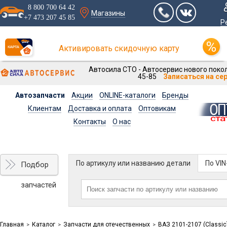
8 800 700 64 42
Магазины
+7 473 207 45 85
Р
Активировать скидочную карту
Автосила СТО - Автосервис нового покол
45-85
Записаться на се
Автозапчасти
Акции
ONLINE-каталоги
Бренды
Клиентам
Доставка и оплата
Оптовикам
Контакты
О нас
По артикулу или названию детали
По VI
Подбор
запчастей
Главная
Каталог
Запчасти для отечественных
ВАЗ 2101-2107 (Classic
>
>
>