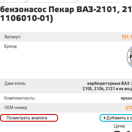
бензонасос Пекар ВАЗ-2101, 21
1106010-01)
Артикул:
701-
Бренд:
Двигатель:
карбюраторные ВАЗ-2
2105, 2106, 2121 и их м
Комплектность:
прок
OEM-номер:
21
Посмотреть аналоги
+
Добавить к 
Цена: