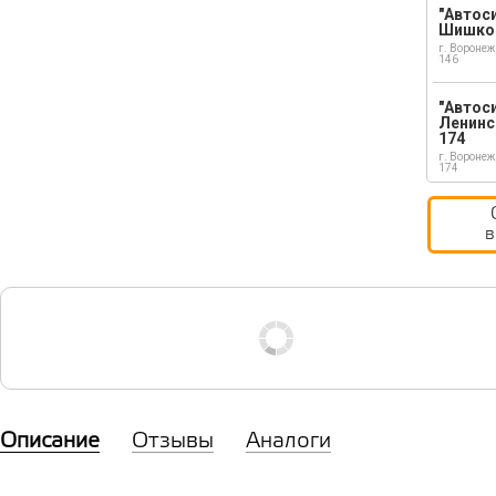
"Автоси
Шишко
г. Воронеж
146
"Автос
Ленинс
174
г. Воронеж
174
в
Описание
Отзывы
Аналоги