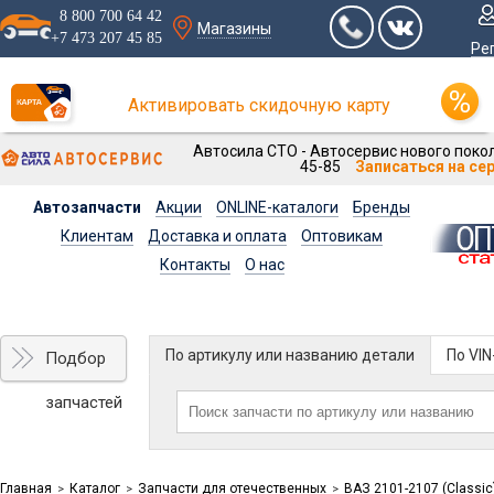
8 800 700 64 42
Магазины
+7 473 207 45 85
Ре
Активировать скидочную карту
Автосила СТО - Автосервис нового покол
45-85
Записаться на се
Автозапчасти
Акции
ONLINE-каталоги
Бренды
Клиентам
Доставка и оплата
Оптовикам
Контакты
О нас
По артикулу или названию детали
По VI
Подбор
запчастей
Главная
Каталог
Запчасти для отечественных
ВАЗ 2101-2107 (Classic
>
>
>