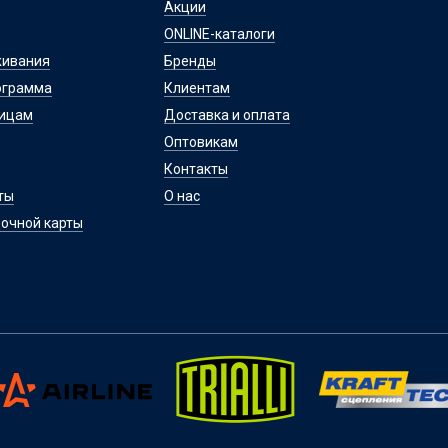
Акции
ONLINE-каталоги
живания
Бренды
ограмма
Клиентам
лицам
Доставка и оплата
Оптовикам
Контакты
ты
О нас
очной карты