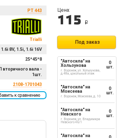
Цена:
PT 443
115
i
Trialli
Под заказ
, 1.6i 8V, 1.5i, 1.6i 16V
25*45*8
"Автосила" на
0
Хользунова
шт.
 вторичного вала -
г. Воронеж, ул. Хользунова,
д.48а, цокольный этаж
1шт.
2108-1701043
"Автосила" на
0
Моисеева
шт.
бавить к сравнению
г. Воронеж, Моисеева, д. 10
"Автосила" на
0
Невского
шт.
г. Воронеж, ул. Владимира
Невского 46/1
"Автосила" на
0