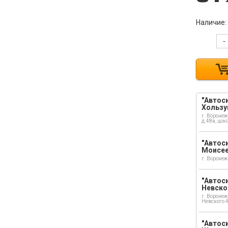
Наличие:
-
"Автоси
Хользу
г. Воронеж
д.48а, цок
"Автоси
Моисе
г. Воронеж
"Автоси
Невско
г. Воронеж
Невского 
"Автоси