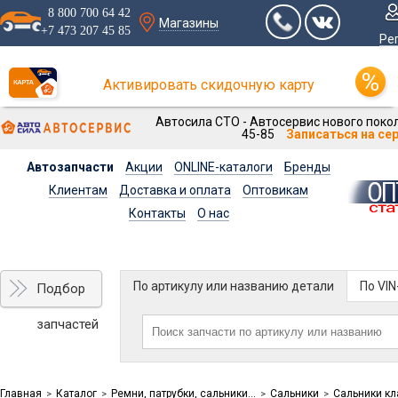
8 800 700 64 42
Магазины
+7 473 207 45 85
Ре
Активировать скидочную карту
Автосила СТО - Автосервис нового покол
45-85
Записаться на се
Автозапчасти
Акции
ONLINE-каталоги
Бренды
Клиентам
Доставка и оплата
Оптовикам
Контакты
О нас
По артикулу или названию детали
По VI
Подбор
запчастей
Главная
Каталог
Ремни, патрубки, сальники...
Сальники
Сальники к
>
>
>
>