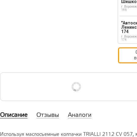
Шишко
г. Воронеж
146
"Автос
Ленинс
174
г. Воронеж
174
в
Описание
Отзывы
Аналоги
Используя маслосъемные колпачки TRIALLI 2112 CV 057,