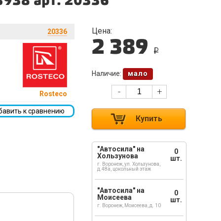
3938 арт. 20336
Цена:
20336
2 389
i
Наличие:
мало
-
+
Rosteco
бавить к сравнению
Купить
"Автосила" на
0
Хользунова
шт.
г. Воронеж, ул. Хользунова,
д.48а, цокольный этаж
"Автосила" на
0
Моисеева
шт.
г. Воронеж, Моисеева, д. 10