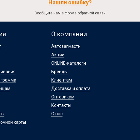
Нашли ошибку?
Сообщите нам в форме обратной связи
ия
О компании
т
Автозапчасти
Акции
ONLINE-каталоги
живания
Бренды
ограмма
Клиентам
лицам
Доставка и оплата
Оптовикам
Контакты
ты
О нас
очной карты