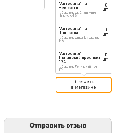
"Автосила" на
0
Невского
шт.
г. Воронеж, ул. Владимира
Невского 46/1
"Автосила" на
1
Шишкова
шт.
г. Воронеж, улица Шишкова,
146
"Автосила"
0
Ленинский проспект
шт.
174
г. Воронеж, Ленинский пр-т,
174
Отложить
в магазине
Отправить отзыв