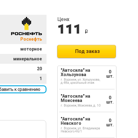
Цена:
111
i
Роснефть
моторное
Под заказ
минеральное
20
"Автосила" на
0
Хользунова
шт.
1
г. Воронеж, ул. Хользунова,
д.48а, цокольный этаж
бавить к сравнению
"Автосила" на
0
Моисеева
шт.
г. Воронеж, Моисеева, д. 10
"Автосила" на
0
Невского
шт.
г. Воронеж, ул. Владимира
Невского 46/1