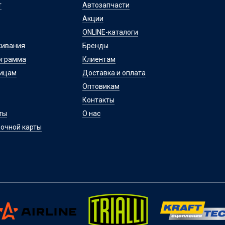
т
Автозапчасти
Акции
ONLINE-каталоги
живания
Бренды
ограмма
Клиентам
лицам
Доставка и оплата
Оптовикам
Контакты
ты
О нас
очной карты