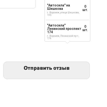
"Автосила" на
0
Шишкова
шт.
г. Воронеж, улица Шишкова,
146
"Автосила"
0
Ленинский проспект
шт.
174
г. Воронеж, Ленинский пр-т,
174
Отправить отзыв