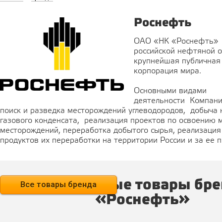
Роснефть
ОАО «НК «Роснефть» 
российской нефтяной о
крупнейшая публичная
корпорация мира.
Основными видами
деятельности Компан
поиск и разведка месторождений углеводородов, добыча н
газового конденсата, реализация проектов по освоению 
месторождений, переработка добытого сырья, реализация 
продуктов их переработки на территории России и за ее 
Популярные товары бр
Все товары бренда
«Роснефть»