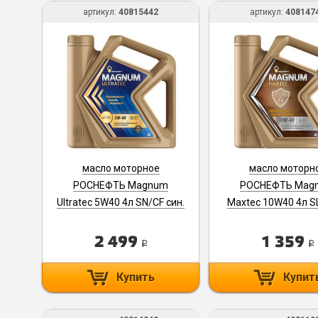
артикул:
40815442
артикул:
408147
масло моторное
масло моторн
РОСНЕФТЬ Magnum
РОСНЕФТЬ Mag
Ultratec 5W40 4л SN/CF син.
Maxtec 10W40 4л SL
40815442
син.
2 499
1 359
i
i
Купить
Купит