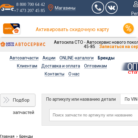
8 800 700 64 42
Магазины
+7 473 207 45 85
Ре
Активировать скидочную карту
Автосила СТО - Автосервис нового покол
45-85
Записаться на се
Автозапчасти
Акции
ONLINE-каталоги
Бренды
Клиентам
Доставка и оплата
Оптовикам
Контакты
О нас
По артикулу или названию детали
По VI
Подбор
запчастей
Главная
Бренды
>