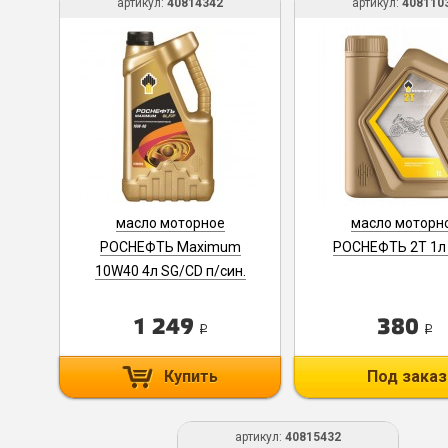
артикул:
40814342
артикул:
408110
масло моторное
масло моторн
РОСНЕФТЬ Maximum
РОСНЕФТЬ 2T 1л 
10W40 4л SG/CD п/син.
40814342
1 249
380
i
i
Купить
Под заказ
артикул:
40815432