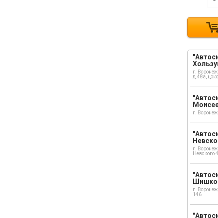
-
"Автоси
Хользу
г. Воронеж
д.48а, цок
"Автоси
Моисе
г. Воронеж
"Автоси
Невско
г. Воронеж
Невского 
"Автоси
Шишко
г. Воронеж
146
"Автос