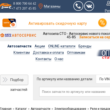
8 800 700 64 42
Магазины
+7 473 207 45 85
Ре
Активировать скидочную карту
Автосила СТО - Автосервис нового покол
45-85
Записаться на се
Автозапчасти
Акции
ONLINE-каталоги
Бренды
Клиентам
Доставка и оплата
Оптовикам
Контакты
О нас
По артикулу или названию детали
По VI
Подбор
запчастей
Главная
Каталог
Автозапчасти
Электрооборудование
Реле и предо
>
>
>
>