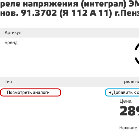
реле напряжения (интеграл) 
нов. 91.3702 (Я 112 А 11) г.Пен
Артикул:
Бренд:
Тип:
реле н
Посмотреть аналоги
+
Добавить к 
Цена:
28
Наличие: