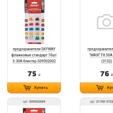
предохранители SKYWAY
предохранител
флажковые стандарт 10шт
"MAXI" FX 50
5-30А блистер S09302002
(3132)
75
76
i
Купить
Ку
арт:
S09302009
арт:
21700-372