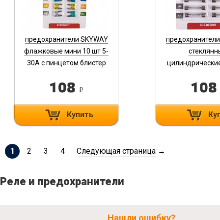
предохранители SKYWAY
предохранител
флажковые мини 10 шт 5-
стеклянн
30А с пинцетом блистер
цилиндрические
S09302007
25А блистер S
108
10
i
Купить
Ку
1
2
3
4
Следующая страница
→
Реле и предохранители
Нашли ошибку?