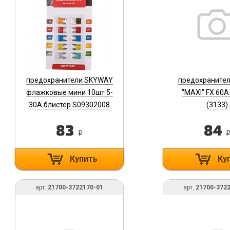
предохранители SKYWAY
предохранител
флажковые мини 10шт 5-
"MAXI" FX 60
30А блистер S09302008
(3133)
83
84
i
Купить
Ку
арт:
21700-3722170-01
арт:
21700-372