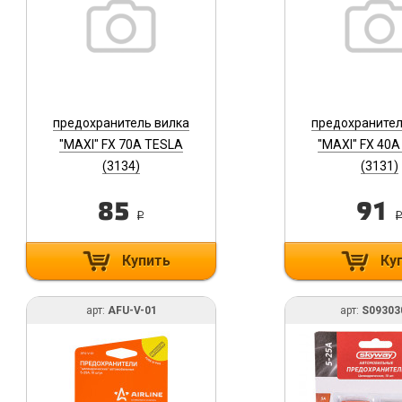
предохранитель вилка
предохранител
"MAXI" FX 70A TESLA
"MAXI" FX 40
(3134)
(3131)
85
91
i
Купить
Ку
арт:
AFU-V-01
арт:
S09303