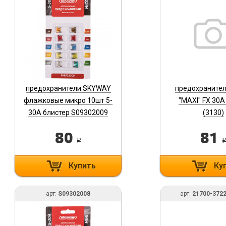
предохранители SKYWAY
предохранител
флажковые микро 10шт 5-
"MAXI" FX 30
30А блистер S09302009
(3130)
80
81
i
Купить
Ку
арт:
S09302008
арт:
21700-372