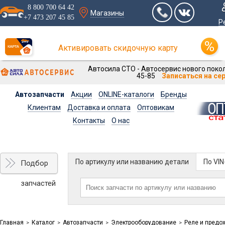
8 800 700 64 42
Магазины
+7 473 207 45 85
Р
Активировать скидочную карту
Автосила СТО - Автосервис нового покол
45-85
Записаться на се
Автозапчасти
Акции
ONLINE-каталоги
Бренды
Клиентам
Доставка и оплата
Оптовикам
Контакты
О нас
По артикулу или названию детали
По VI
Подбор
запчастей
Главная
Каталог
Автозапчасти
Электрооборудование
Реле и предо
>
>
>
>