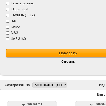
Газель-Бизнес
ГАЗон-Next
TAVRIJA (1102)
ЗИЛ
КАМАЗ
МАЗ
UAZ 3160
Сортировать по
Вид
Выво
арт:
S09301011
арт:
S09304