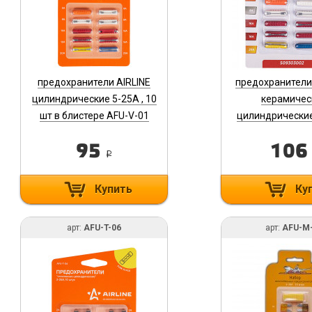
предохранители AIRLINE
предохранител
цилиндрические 5-25А , 10
керамичес
шт в блистере AFU-V-01
цилиндрические
25А блистер S
95
10
i
Купить
Ку
арт:
AFU-T-06
арт:
AFU-M