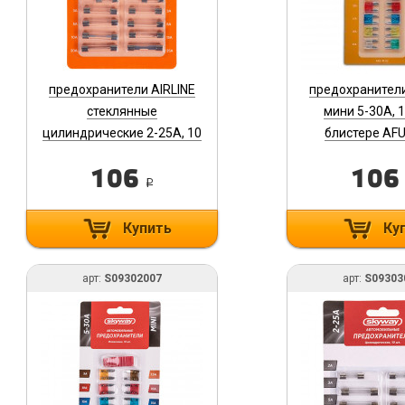
предохранители AIRLINE
предохранители
стеклянные
мини 5-30А, 1
цилиндрические 2-25А, 10
блистере AF
шт в блистере AFU-T-06
106
10
i
Купить
Ку
арт:
S09302007
арт:
S09303