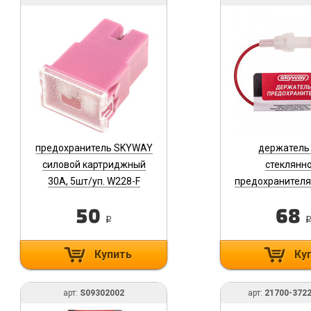
предохранитель SKYWAY
держатель
силовой картриджный
стеклянн
30А, 5шт/уп. W228-F
предохранител
S09301011
S093040
50
68
i
Купить
Ку
арт:
S09302002
арт:
21700-372