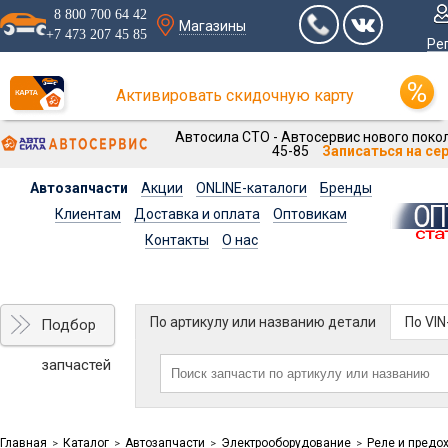
8 800 700 64 42
Магазины
+7 473 207 45 85
Ре
Активировать скидочную карту
Автосила СТО - Автосервис нового покол
45-85
Записаться на се
Автозапчасти
Акции
ONLINE-каталоги
Бренды
Клиентам
Доставка и оплата
Оптовикам
Контакты
О нас
По артикулу или названию детали
По VI
Подбор
запчастей
Главная
Каталог
Автозапчасти
Электрооборудование
Реле и предо
>
>
>
>