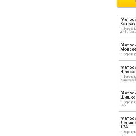
"Автоси
Хользу
г. Воронеж
д.48а, цок
"Автоси
Моисе
г. Воронеж
"Автоси
Невско
г. Воронеж
Невского 
"Автоси
Шишко
г. Воронеж
146
"Автос
Ленинс
174
г. Воронеж
174