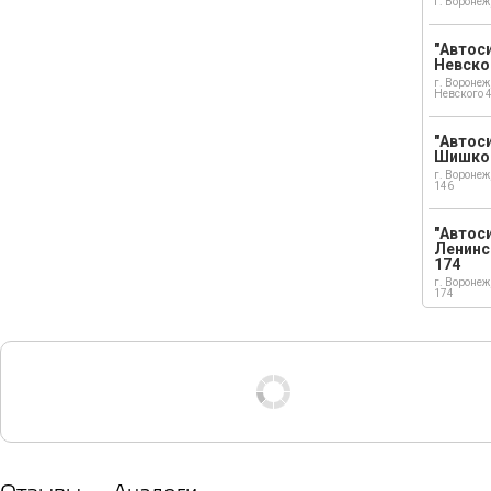
г. Воронеж
"Автоси
Невско
г. Воронеж
Невского 
"Автоси
Шишко
г. Воронеж
146
"Автос
Ленинс
174
г. Воронеж
174