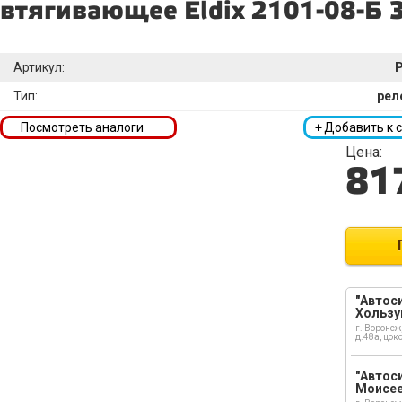
втягивающее Eldix 2101-08-Б 
Артикул:
Р
Тип:
рел
Посмотреть аналоги
+
Добавить к 
Цена:
81
"Автоси
Хользу
г. Воронеж
д.48а, цок
"Автоси
Моисе