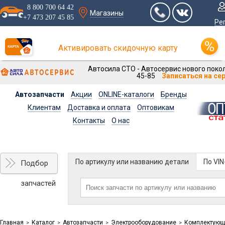
8 800 700 64 42
Магазины
+7 473 207 45 85
Ре
Активировать скидочную карту
Автосила СТО - Автосервис нового покол
45-85
Записаться на се
Автозапчасти
Акции
ONLINE-каталоги
Бренды
Клиентам
Доставка и оплата
Оптовикам
Контакты
О нас
По артикулу или названию детали
По VI
Подбор
запчастей
Главная
Каталог
Автозапчасти
Электрооборудование
Комплектующи
>
>
>
>