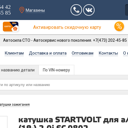
64 42
Магазины
45 85
Активировать скидочную карту
Автосила СТО - Автосервис нового поколения. +7(473) 202-45-85
Клиентам
Доставка и оплата
Оптовикам
Контакты
О 
и названию детали
По VIN-номеру
атушки зажигания
катушка STARTVOLT для а/м