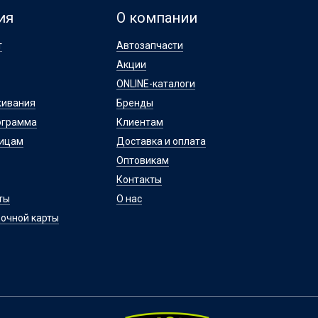
ия
О компании
т
Автозапчасти
Акции
ONLINE-каталоги
живания
Бренды
ограмма
Клиентам
лицам
Доставка и оплата
Оптовикам
Контакты
ты
О нас
очной карты