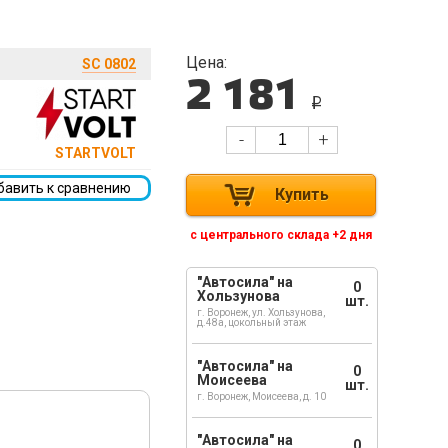
Цена:
SC 0802
2 181
i
-
+
STARTVOLT
бавить к сравнению
Купить
с центрального склада +2 дня
"Автосила" на
0
Хользунова
шт.
г. Воронеж, ул. Хользунова,
д.48а, цокольный этаж
"Автосила" на
0
Моисеева
шт.
г. Воронеж, Моисеева, д. 10
"Автосила" на
0