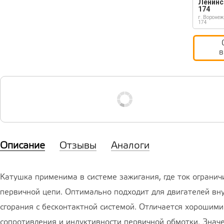
Ленинс
174
г. Воронеж
174
в
Описание
Отзывы
Аналоги
Катушка применима в системе зажигания, где ток огранич
первичной цепи. Оптимально подходит для двигателей вн
сгорания с бесконтактной системой. Отличается хорошим
сопротивления и индуктивности первичной обмотки. Знач