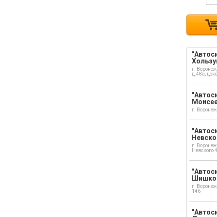
"Автоси
Хользу
г. Воронеж
д.48а, цок
"Автоси
Моисе
г. Воронеж
"Автоси
Невско
г. Воронеж
Невского 
"Автоси
Шишко
г. Воронеж
146
"Автос