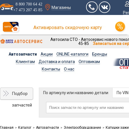
8 800 700 64 42
Магазины
+7 473 207 45 85
Ре
Активировать скидочную карту
Автосила СТО - Автосервис нового покол
45-85
Записаться на се
Автозапчасти
Акции
ONLINE-каталоги
Бренды
Клиентам
Доставка и оплата
Оптовикам
Контакты
О нас
По артикулу или названию детали
По VI
Подбор
запчастей
Главная
Каталог
Автозапчасти
Электрооборудование
Катушки зажи
>
>
>
>