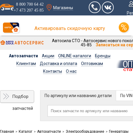
8 800 700 64 42
Магазины
+7 473 207 45 85
Ре
Активировать скидочную карту
Автосила СТО - Автосервис нового покол
45-85
Записаться на се
Автозапчасти
Акции
ONLINE-каталоги
Бренды
Клиентам
Доставка и оплата
Оптовикам
Контакты
О нас
По артикулу или названию детали
По VI
Подбор
запчастей
Главная
Каталог
Автозапчасти
Электрооборудование
Генераторы
>
>
>
>