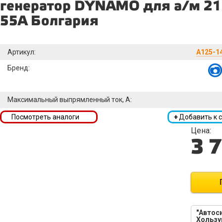
генератор DYNAMO для а/м 21
55А Болгария
Артикул:
A125-1
Бренд:
Максимальный выпрямленный ток, А:
Посмотреть аналоги
+
Добавить к 
Цена:
3 
"Автоси
Хользу