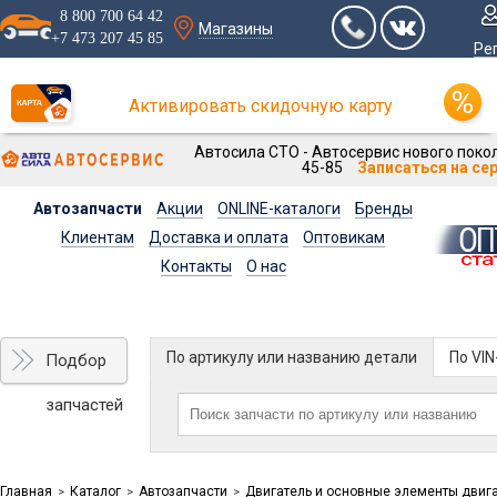
8 800 700 64 42
Магазины
+7 473 207 45 85
Ре
Активировать скидочную карту
Автосила СТО - Автосервис нового покол
45-85
Записаться на се
Автозапчасти
Акции
ONLINE-каталоги
Бренды
Клиентам
Доставка и оплата
Оптовикам
Контакты
О нас
По артикулу или названию детали
По VI
Подбор
запчастей
Главная
Каталог
Автозапчасти
Двигатель и основные элементы двиг
>
>
>