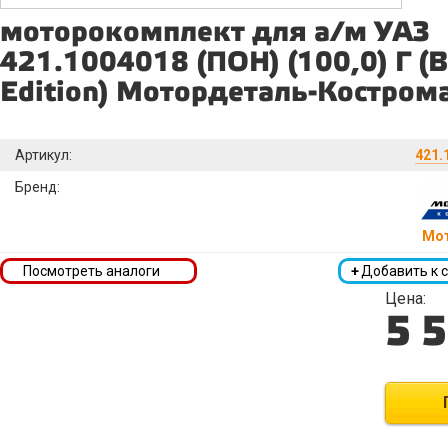
моторокомплект для а/м УАЗ
421.1004018 (ПОН) (100,0) Г (B
Edition) Мотордеталь-Кострома
Артикул:
421.
Бренд:
Мо
Посмотреть аналоги
+
Добавить к 
Цена:
5 