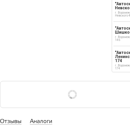
"Автоси
Невско
г. Воронеж
Невского 
"Автоси
Шишко
г. Воронеж
146
"Автос
Ленинс
174
г. Воронеж
174
Отзывы
Аналоги