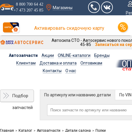
8 800 700 64 42
Магазины
+7 473 207 45 85
Ре
Активировать скидочную карту
Автосила СТО - Автосервис нового покол
45-85
Записаться на се
Автозапчасти
Акции
ONLINE-каталоги
Бренды
Клиентам
Доставка и оплата
Оптовикам
Контакты
О нас
По артикулу или названию детали
По VI
Подбор
запчастей
Главная
Каталог
Автозапчасти
Детали салона
Полки
>
>
>
>