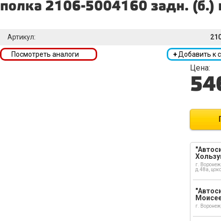
полка 2106-5004160 задн. (б.)
Артикул:
21
Посмотреть аналоги
+
Добавить к 
Цена:
54
"Автоси
Хользу
г. Воронеж
д.48а, цок
"Автоси
Моисе
г. Воронеж