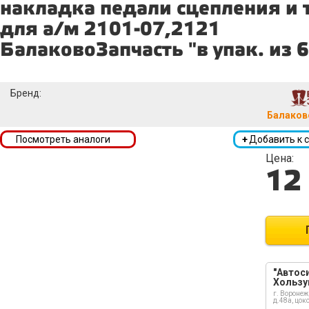
накладка педали сцепления и 
для а/м 2101-07,2121
БалаковоЗапчасть "в упак. из 6
Бренд:
Балаков
Посмотреть аналоги
+
Добавить к 
Цена:
12
"Автоси
Хользу
г. Воронеж
д.48а, цок