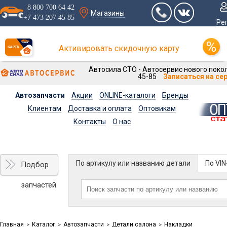
8 800 700 64 42
Магазины
+7 473 207 45 85
Ре
Активировать скидочную карту
Автосила СТО - Автосервис нового покол
45-85
Записаться на се
Автозапчасти
Акции
ONLINE-каталоги
Бренды
Клиентам
Доставка и оплата
Оптовикам
Контакты
О нас
По артикулу или названию детали
По VI
Подбор
запчастей
Главная
Каталог
Автозапчасти
Детали салона
Накладки
>
>
>
>