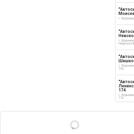
"Автоси
Моисе
г. Воронеж
"Автоси
Невско
г. Воронеж
Невского 
"Автоси
Шишко
г. Воронеж
146
"Автос
Ленинс
174
г. Воронеж
174