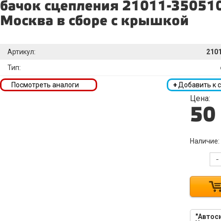
бачок сцепления 21011-35051
Москва в сборе с крышкой
Артикул:
210
Тип:
Посмотреть аналоги
+
Добавить к 
Цена:
50
Наличие:
-
"Автоси