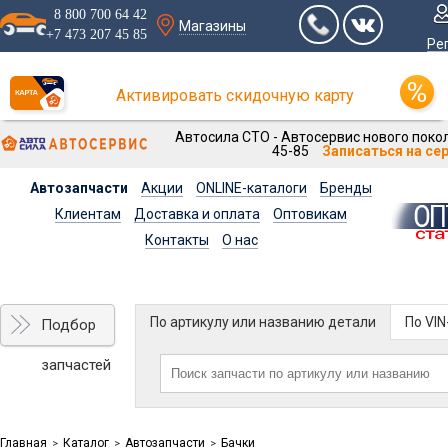
8 800 700 64 42
Магазины
+7 473 207 45 85
Ре
Активировать скидочную карту
Автосила СТО - Автосервис нового покол
45-85
Записаться на се
Автозапчасти
Акции
ONLINE-каталоги
Бренды
Клиентам
Доставка и оплата
Оптовикам
Контакты
О нас
По артикулу или названию детали
По VI
Подбор
запчастей
Главная
Каталог
Автозапчасти
Бачки
>
>
>