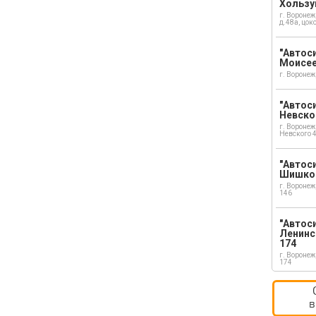
Хользу
г. Воронеж
д.48а, цок
"Автоси
Моисе
г. Воронеж
"Автоси
Невско
г. Воронеж
Невского 
"Автоси
Шишко
г. Воронеж
146
"Автос
Ленинс
174
г. Воронеж
174
в