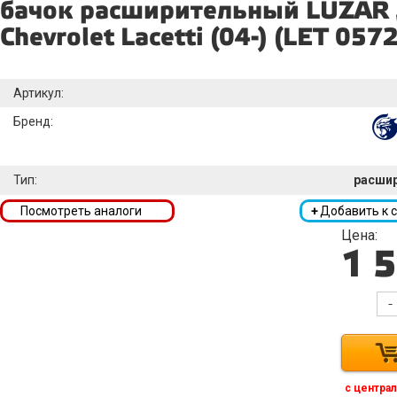
бачок расширительный LUZAR 
Chevrolet Lacetti (04-) (LET 0572
Артикул:
Бренд:
Тип:
расши
Посмотреть аналоги
+
Добавить к 
Цена:
1 
-
с централ