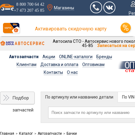
8 800 700 64 42
Магазины
+7 473 207 45 85
Ре
Активировать скидочную карту
Автосила СТО - Автосервис нового покол
45-85
Записаться на се
Автозапчасти
Акции
ONLINE-каталоги
Бренды
Клиентам
Доставка и оплата
Оптовикам
Контакты
О нас
По артикулу или названию детали
По VI
Подбор
запчастей
Главная
Каталог
Автозапчасти
Бачки
>
>
>