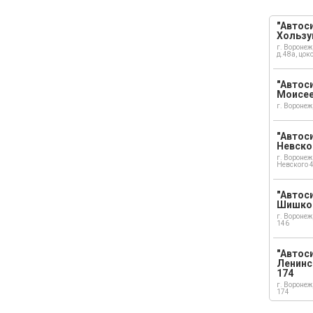
"Автоси
Хользу
г. Воронеж
д.48а, цок
"Автоси
Моисе
г. Воронеж
"Автоси
Невско
г. Воронеж
Невского 
"Автоси
Шишко
г. Воронеж
146
"Автос
Ленинс
174
г. Воронеж
174