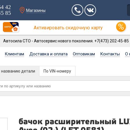
64 42
Магазины
45 85
Активировать скидочную карту
Автосила СТО - Автосервис нового поколения. +7(473) 202-45-85
Клиентам
Доставка и оплата
Оптовикам
Контакты
О 
и названию детали
По VIN-номеру
бачок расширительный LUZ