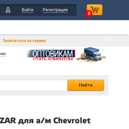
Войти
Регистрация
0
Х
Записаться на сервис
нас
Найти
AR для а/м Chevrolet