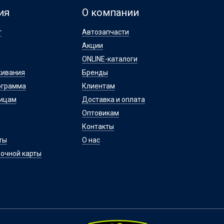
ия
О компании
т
Автозапчасти
Акции
ONLINE-каталоги
живания
Бренды
ограмма
Клиентам
лицам
Доставка и оплата
Оптовикам
Контакты
ты
О нас
очной карты