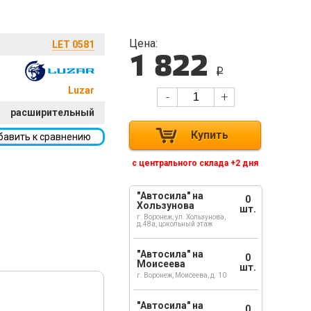
Цена:
LET 0581
1 822
i
Luzar
-
+
расширительный
Купить
бавить к сравнению
с центрального склада +2 дня
"Автосила" на
0
Хользунова
шт.
г. Воронеж, ул. Хользунова,
д.48а, цокольный этаж
"Автосила" на
0
Моисеева
шт.
г. Воронеж, Моисеева, д. 10
"Автосила" на
0