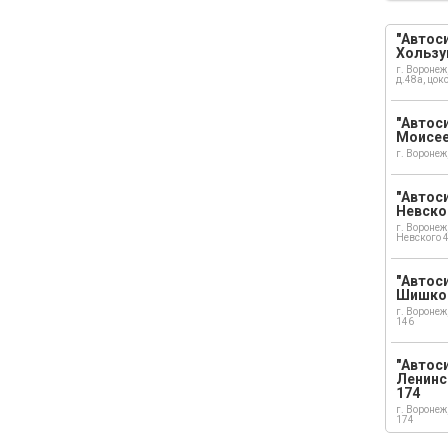
"Автоси
Хользу
г. Воронеж
д.48а, цок
"Автоси
Моисе
г. Воронеж
"Автоси
Невско
г. Воронеж
Невского 
"Автоси
Шишко
г. Воронеж
146
"Автос
Ленинс
174
г. Воронеж
174