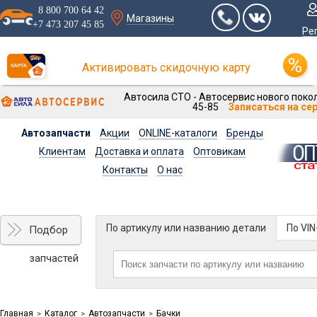
8 800 700 64 42
Магазины
+7 473 207 45 85
Ре
Активировать скидочную карту
Автосила СТО - Автосервис нового покол
45-85
Записаться на се
Автозапчасти
Акции
ONLINE-каталоги
Бренды
Клиентам
Доставка и оплата
Оптовикам
Контакты
О нас
По артикулу или названию детали
По VI
Подбор
запчастей
Главная
Каталог
Автозапчасти
Бачки
>
>
>