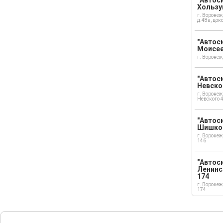
Хользу
г. Воронеж
д.48а, цок
"Автоси
Моисе
г. Воронеж
"Автоси
Невско
г. Воронеж
Невского 
"Автоси
Шишко
г. Воронеж
146
"Автос
Ленинс
174
г. Воронеж
174