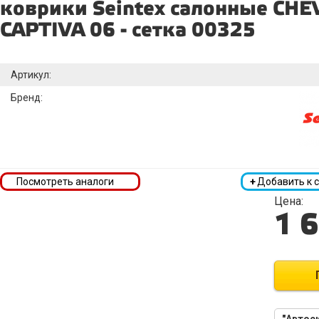
коврики Seintex салонные CH
CAPTIVA 06 - сетка 00325
Артикул:
Бренд:
Посмотреть аналоги
+
Добавить к 
Цена:
1 
"Автоси