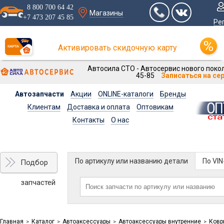
8 800 700 64 42
Магазины
+7 473 207 45 85
Ре
Активировать скидочную карту
Автосила СТО - Автосервис нового покол
45-85
Записаться на се
Автозапчасти
Акции
ONLINE-каталоги
Бренды
Клиентам
Доставка и оплата
Оптовикам
Контакты
О нас
По артикулу или названию детали
По VI
Подбор
запчастей
Главная
Каталог
Автоаксессуары
Автоаксессуары внутренние
Ковр
>
>
>
>