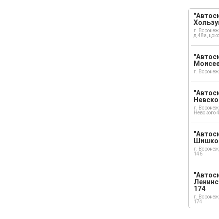
"Автоси
Хользу
г. Воронеж
д.48а, цок
"Автоси
Моисе
г. Воронеж
"Автоси
Невско
г. Воронеж
Невского 
"Автоси
Шишко
г. Воронеж
146
"Автос
Ленинс
174
г. Воронеж
174