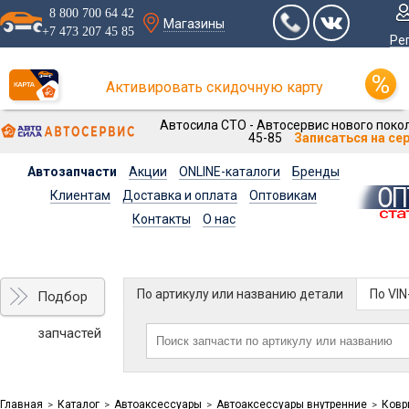
8 800 700 64 42
Магазины
+7 473 207 45 85
Ре
Активировать скидочную карту
Автосила СТО - Автосервис нового покол
45-85
Записаться на се
Автозапчасти
Акции
ONLINE-каталоги
Бренды
Клиентам
Доставка и оплата
Оптовикам
Контакты
О нас
По артикулу или названию детали
По VI
Подбор
запчастей
Главная
Каталог
Автоаксессуары
Автоаксессуары внутренние
Ковр
>
>
>
>