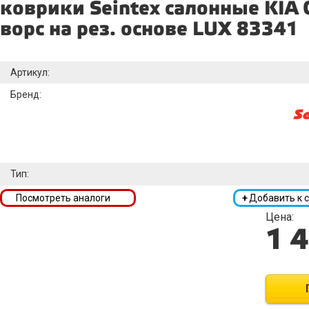
коврики Seintex салонные KIA C
ворс на рез. основе LUX 83341
Артикул:
Бренд:
Тип:
Посмотреть аналоги
+
Добавить к 
Цена:
1 