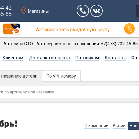
64 42
Магазины
45 85
Активировать скидочную карту
Автосила СТО - Автосервис нового поколения. +7(473) 202-45-85
Клиентам
Доставка и оплата
Оптовикам
Контакты
О н
и названию детали
По VIN-номеру
брь!
О компании
Акции
Нов