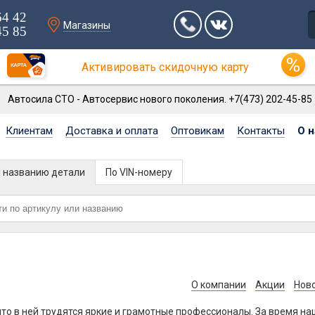
64 42
Магазины
45 85
Активировать скидочную карту
Автосила СТО - Автосервис нового поколения. +7(473) 202-45-85
Клиентам
Доставка и оплата
Оптовикам
Контакты
О н
и названию детали
По VIN-номеру
О компании
Акции
Нов
то в ней трудятся яркие и грамотные профессионалы. За время на