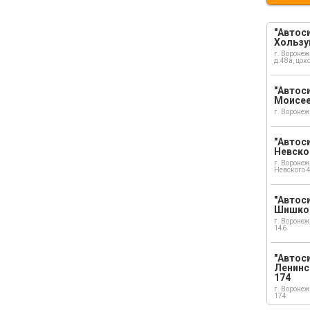
"Автоси
Хользу
г. Воронеж
д.48а, цок
"Автоси
Моисе
г. Воронеж
"Автоси
Невско
г. Воронеж
Невского 
"Автоси
Шишко
г. Воронеж
146
"Автос
Ленинс
174
г. Воронеж
174