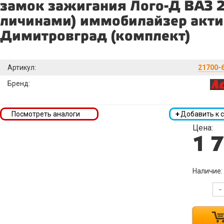
замок зажигания Лого-Д ВАЗ 2
личинами) иммобилайзер акти
Димитровград (комплект)
Артикул:
21700-
Бренд:
Посмотреть аналоги
+
Добавить к 
Цена:
1 
Наличие:
-