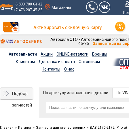
8 800 700 64 42
Магазины
+7 473 207 45 85
Ре
Активировать скидочную карту
Автосила СТО - Автосервис нового покол
45-85
Записаться на се
Автозапчасти
Акции
ONLINE-каталоги
Бренды
Клиентам
Доставка и оплата
Оптовикам
Контакты
О нас
По артикулу или названию детали
По VI
Подбор
запчастей
Главная
Каталог
Запчасти для отечественных
ВАЗ 2170-2172 (Priora)
>
>
>