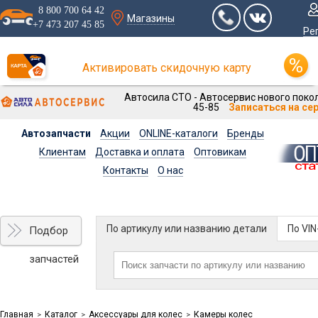
8 800 700 64 42
Магазины
+7 473 207 45 85
Ре
Активировать скидочную карту
Автосила СТО - Автосервис нового покол
45-85
Записаться на се
Автозапчасти
Акции
ONLINE-каталоги
Бренды
Клиентам
Доставка и оплата
Оптовикам
Контакты
О нас
По артикулу или названию детали
По VI
Подбор
запчастей
Главная
Каталог
Аксессуары для колес
Камеры колес
>
>
>