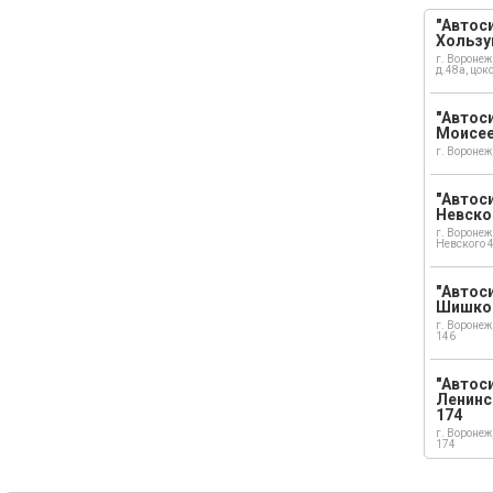
"Автоси
Хользу
г. Воронеж
д.48а, цок
"Автоси
Моисе
г. Воронеж
"Автоси
Невско
г. Воронеж
Невского 
"Автоси
Шишко
г. Воронеж
146
"Автос
Ленинс
174
г. Воронеж
174