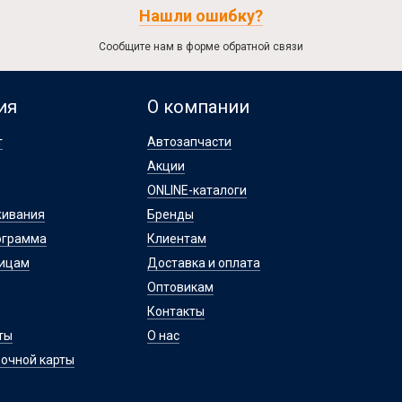
Нашли ошибку?
Сообщите нам в форме обратной связи
ия
О компании
т
Автозапчасти
Акции
ONLINE-каталоги
живания
Бренды
ограмма
Клиентам
лицам
Доставка и оплата
Оптовикам
Контакты
ты
О нас
очной карты