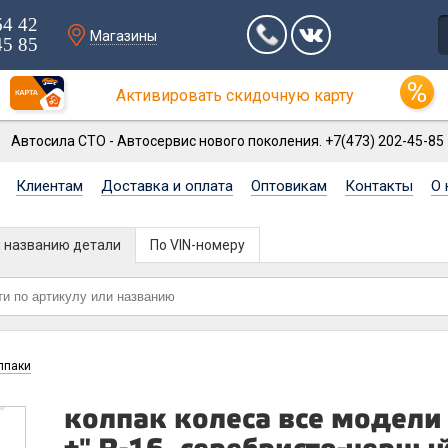
64 42
Магазины
45 85
Активировать скидочную карту
Автосила СТО - Автосервис нового поколения. +7(473) 202-45-85
Клиентам
Доставка и оплата
Оптовикам
Контакты
О 
и названию детали
По VIN-номеру
лпаки
колпак колеса все модели 