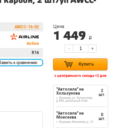
й карбон, 2 шт/уп AWCC-
Цена:
AWCC-16-02
1 449
i
Airline
-
+
R16
бавить к сравнению
Купить
с центрального склада +2 дня
"Автосила" на
2
Хользунова
шт.
г. Воронеж, ул. Хользунова,
д.48а, цокольный этаж
"Автосила" на
0
Моисеева
шт.
г. Воронеж, Моисеева, д. 10