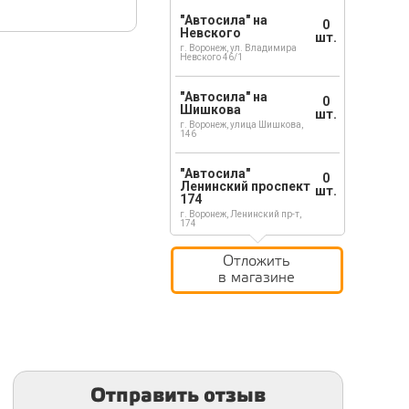
"Автосила" на
0
Невского
шт.
г. Воронеж, ул. Владимира
Невского 46/1
"Автосила" на
0
Шишкова
шт.
г. Воронеж, улица Шишкова,
146
"Автосила"
0
Ленинский проспект
шт.
174
г. Воронеж, Ленинский пр-т,
174
Отложить
в магазине
Отправить отзыв