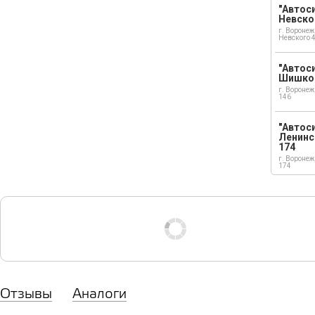
"Автоси
Невско
г. Воронеж
Невского 
"Автоси
Шишко
г. Воронеж
146
"Автос
Ленинс
174
г. Воронеж
174
Отзывы
Аналоги