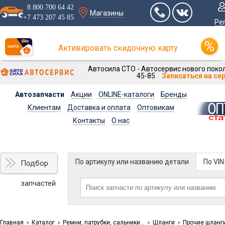
8 800 700 64 42
Магазины
+7 473 207 45 85
Ре
Активировать скидочную карту
Автосила СТО - Автосервис нового покол
45-85
Записаться на се
Автозапчасти
Акции
ONLINE-каталоги
Бренды
Клиентам
Доставка и оплата
Оптовикам
Контакты
О нас
По артикулу или названию детали
По VI
Подбор
запчастей
Главная
Каталог
Ремни, патрубки, сальники...
Шланги
Прочие шланг
>
>
>
>