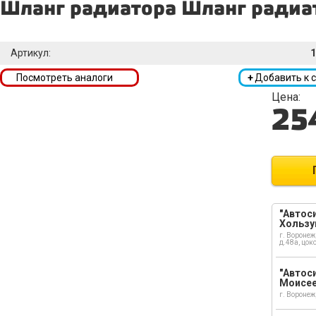
Шланг радиатора Шланг радиа
Артикул:
1
Посмотреть аналоги
+
Добавить к 
Цена:
25
"Автоси
Хользу
г. Воронеж
д.48а, цок
"Автоси
Моисе
г. Воронеж