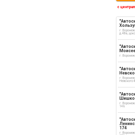
с централ
"Автоси
Хользу
г. Воронеж
д.48а, цок
"Автоси
Моисе
г. Воронеж
"Автоси
Невско
г. Воронеж
Невского 
"Автоси
Шишко
г. Воронеж
146
"Автос
Ленинс
174
г. Воронеж