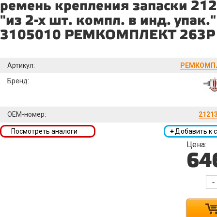
ремень крепления запаски 21
"из 2-х шт. компл. в инд. упак.
3105010 РЕМКОМПЛЕКТ 263Р
Артикул:
РЕМКОМПЛ
Бренд:
OEM-номер:
2121
Посмотреть аналоги
+
Добавить к 
Цена:
64
-