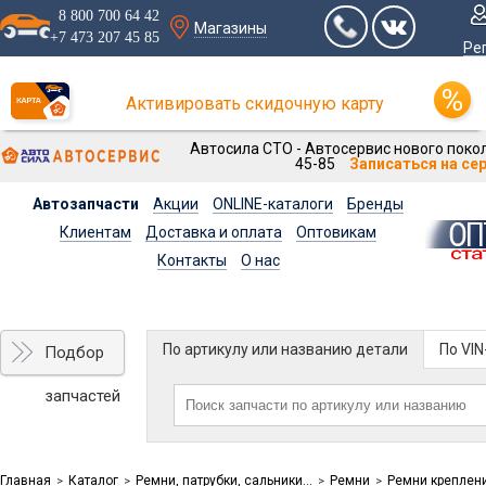
8 800 700 64 42
Магазины
+7 473 207 45 85
Ре
Активировать скидочную карту
Автосила СТО - Автосервис нового покол
45-85
Записаться на се
Автозапчасти
Акции
ONLINE-каталоги
Бренды
Клиентам
Доставка и оплата
Оптовикам
Контакты
О нас
По артикулу или названию детали
По VI
Подбор
запчастей
Главная
Каталог
Ремни, патрубки, сальники...
Ремни
Ремни креплен
>
>
>
>