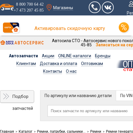
8 800 700 64 42
Магазины
+7 473 207 45 85
Ре
Активировать скидочную карту
Автосила СТО - Автосервис нового покол
45-85
Записаться на се
Автозапчасти
Акции
ONLINE-каталоги
Бренды
Клиентам
Доставка и оплата
Оптовикам
Контакты
О нас
По артикулу или названию детали
По VI
Подбор
запчастей
Главная
Каталог
Ремни, патрубки, сальники...
Ремни
Ремни генерато
>
>
>
>