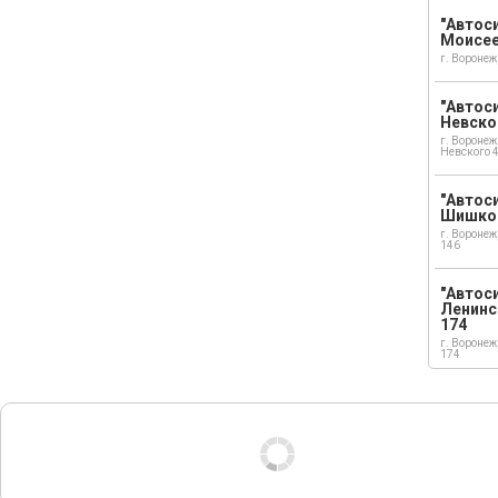
"Автоси
Моисе
г. Воронеж
"Автоси
Невско
г. Воронеж
Невского 
"Автоси
Шишко
г. Воронеж
146
"Автос
Ленинс
174
г. Воронеж
174