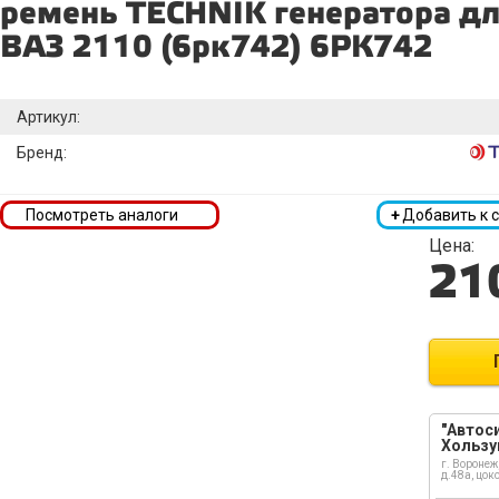
ремень TECHNIK генератора дл
ВАЗ 2110 (6рк742) 6РК742
Артикул:
Бренд:
Посмотреть аналоги
+
Добавить к 
Цена:
21
"Автоси
Хользу
г. Воронеж
д.48а, цок