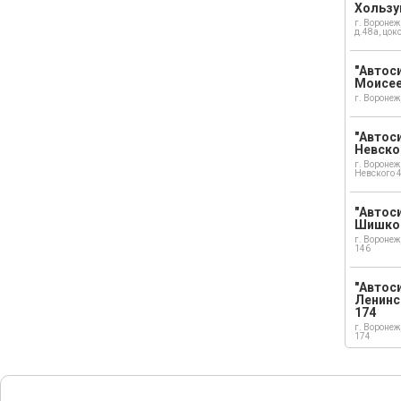
Хользу
г. Воронеж
д.48а, цок
"Автоси
Моисе
г. Воронеж
"Автоси
Невско
г. Воронеж
Невского 
"Автоси
Шишко
г. Воронеж
146
"Автос
Ленинс
174
г. Воронеж
174