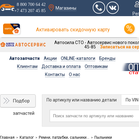
8 800 700 64 42
Магазины
+7 473 207 45 85
Ре
Активировать скидочную карту
Автосила СТО - Автосервис нового покол
45-85
Записаться на се
Автозапчасти
Акции
ONLINE-каталоги
Бренды
Клиентам
Доставка и оплата
Оптовикам
Контакты
О нас
По артикулу или названию детали
По VI
Подбор
запчастей
Главная
Каталог
Ремни, патрубки, сальники...
Пыльники
>
>
>