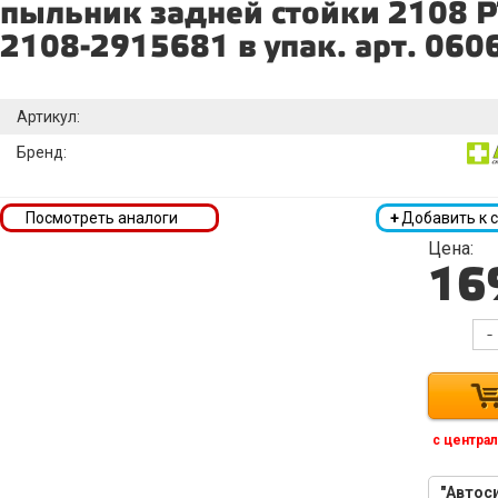
пыльник задней стойки 2108
2108-2915681 в упак. арт. 060
Артикул:
Бренд:
Посмотреть аналоги
+
Добавить к 
Цена:
16
-
с централ
"Автоси