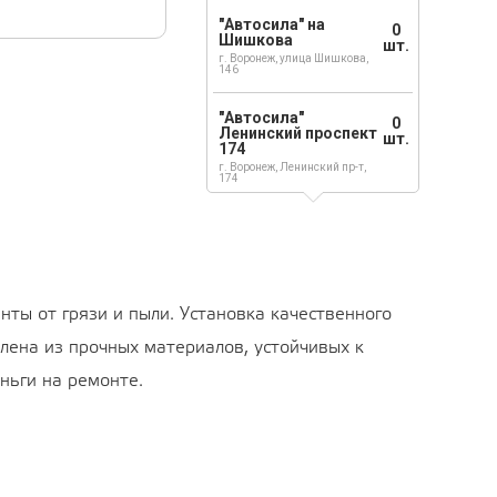
"Автосила" на
0
Шишкова
шт.
г. Воронеж, улица Шишкова,
146
"Автосила"
0
Ленинский проспект
шт.
174
г. Воронеж, Ленинский пр-т,
174
ы от грязи и пыли. Установка качественного
лена из прочных материалов, устойчивых к
ньги на ремонте.