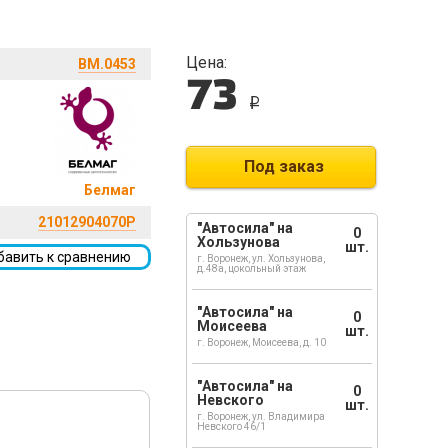
Цена:
BM.0453
73
i
Под заказ
Белмаг
21012904070Р
"Автосила" на
0
Хользунова
шт.
бавить к сравнению
г. Воронеж, ул. Хользунова,
д.48а, цокольный этаж
"Автосила" на
0
Моисеева
шт.
г. Воронеж, Моисеева, д. 10
"Автосила" на
0
Невского
шт.
г. Воронеж, ул. Владимира
Невского 46/1