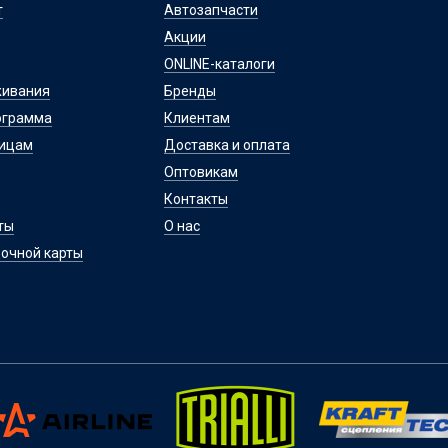
т
Автозапчасти
Акции
ONLINE-каталоги
живания
Бренды
ограмма
Клиентам
лицам
Доставка и оплата
Оптовикам
Контакты
ты
О нас
очной карты