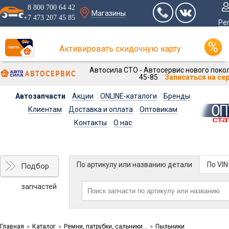
8 800 700 64 42
Магазины
+7 473 207 45 85
Ре
Активировать скидочную карту
Автосила СТО - Автосервис нового покол
45-85
Записаться на се
Автозапчасти
Акции
ONLINE-каталоги
Бренды
Клиентам
Доставка и оплата
Оптовикам
Контакты
О нас
По артикулу или названию детали
По VI
Подбор
запчастей
Главная
Каталог
Ремни, патрубки, сальники...
Пыльники
>
>
>