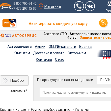
8 800 700 64 42
Магазины
+7 473 207 45 85
Ре
Активировать скидочную карту
Автосила СТО - Автосервис нового покол
45-85
Записаться на се
Автозапчасти
Акции
ONLINE-каталоги
Бренды
Клиентам
Доставка и оплата
Оптовикам
Контакты
О нас
По артикулу или названию детали
По VI
Подбор
запчастей
Главная
Каталог
Ремни, патрубки, сальники...
Пыльники
>
>
>