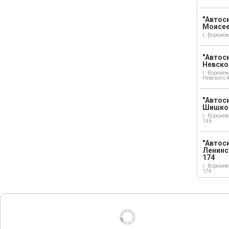
"Автоси
Моисе
г. Воронеж
"Автоси
Невско
г. Воронеж
Невского 
"Автоси
Шишко
г. Воронеж
146
"Автос
Ленинс
174
г. Воронеж
174