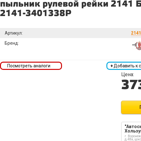
пыльник рулевой рейки 2141 
2141-3401338Р
Артикул:
2141
Бренд:
Посмотреть аналоги
+
Добавить к 
Цена:
37
"Автоси
Хользу
г. Воронеж
д.48а, цок