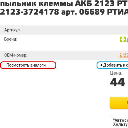
пыльник клеммы АКБ 2123 РТ
2123-3724178 арт. 06689 РТИ
Артикул:
Бренд:
OEM-номер:
212
Посмотреть аналоги
+
Добавить к 
Цена:
44
"Автоси
Хользу