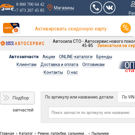
8 800 700 64 42
Магазины
+7 473 207 45 85
Ре
Активировать скидочную карту
Автосила СТО - Автосервис нового покол
45-85
Записаться на се
Автозапчасти
Акции
ONLINE-каталоги
Бренды
Клиентам
Доставка и оплата
Оптовикам
Контакты
О нас
По артикулу или названию детали
По VI
Подбор
запчастей
Главная
Каталог
Ремни, патрубки, сальники...
Пыльники
>
>
>